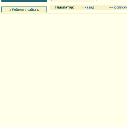
Навигатор:
‹ назад
||
«« к списку
.: Рейтинги сайта :.