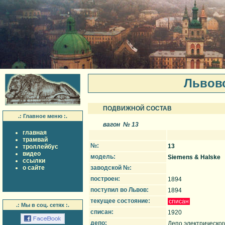
Львов
ПОДВИЖНОЙ СОСТАВ
.: Главное меню :.
вагон № 13
главная
трамвай
№:
13
троллейбус
видео
модель:
Siemens & Halske
ссылки
о сайте
заводской №:
построен:
1894
поступил во Львов:
1894
текущее состояние:
списан
.: Мы в соц. сетях :.
списан:
1920
депо:
Депо электрическог