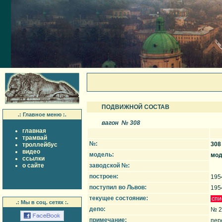
ПОДВИЖНОЙ СОСТАВ
.: Главное меню :.
вагон № 308
главная
трамвай
№:
308
троллейбус
видео
модель:
мод
ссылки
о сайте
заводской №:
построен:
195
поступил во Львов:
195
текущее состояние:
спи
.: Мы в соц. сетях :.
депо:
№ 2
примечание:
пер