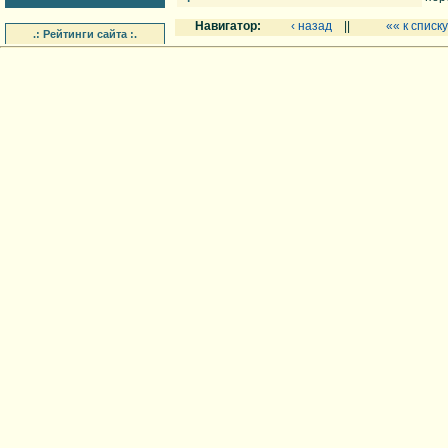
Навигатор:
‹ назад
||
«« к списку
.: Рейтинги сайта :.