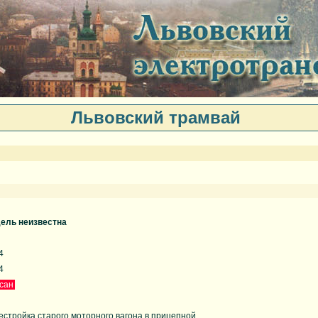
Львовский трамвай
ель неизвестна
4
4
сан
естройка старого моторного вагона в прицепной