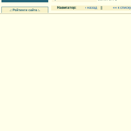
Навигатор:
‹ назад
||
«« к списку
.: Рейтинги сайта :.