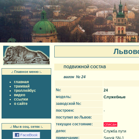
Львов
ПОДВИЖНОЙ СОСТАВ
.: Главное меню :.
вагон № 24
главная
трамвай
№:
24
троллейбус
видео
модель:
Служебные
ссылки
о сайте
заводской №:
построен:
-
поступил во Львов:
текущее состояние:
списан
.: Мы в соц. сетях :.
депо:
Служба пути
примечание:
Sanok SN-1