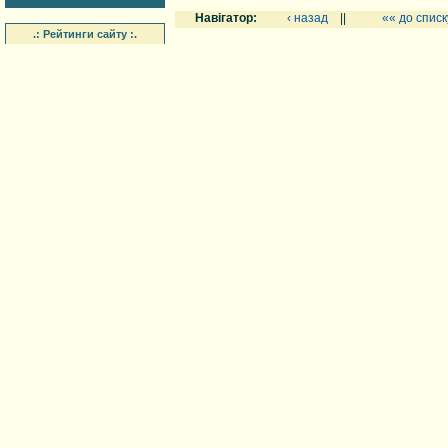
Навігатор:
‹ назад
||
«« до списк
.: Рейтинги сайту :.