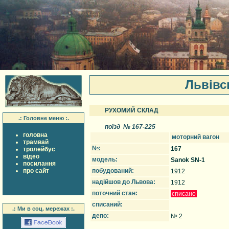
Львiвс
РУХОМИЙ СКЛАД
.: Головне меню :.
поїзд № 167-225
головна
моторний вагон
трамвай
№:
167
тролейбус
вiдео
модель:
Sanok SN-1
посилання
про сайт
побудований:
1912
надійшов до Львова:
1912
поточний стан:
списано
списаний:
.: Ми в соц. мережах :.
депо:
№ 2