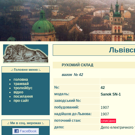
Львiвс
РУХОМИЙ СКЛАД
.: Головне меню :.
вагон № 42
головна
трамвай
№:
42
тролейбус
вiдео
модель:
Sanok SN-1
посилання
про сайт
заводський №:
побудований:
1907
надійшов до Львова:
1907
поточний стан:
списано
.: Ми в соц. мережах :.
депо:
Депо електричного