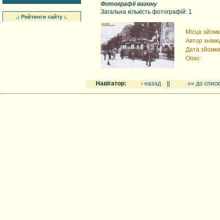
Фотографії вагону
Загальна кількість фотографій: 1
.: Рейтинги сайту :.
Місце зйомк
Автор знімку
Дата зйомки
Опис:
Навігатор:
‹ назад
||
«« до списк