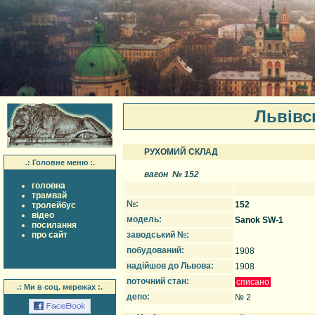
Львiвс
РУХОМИЙ СКЛАД
.: Головне меню :.
вагон № 152
головна
трамвай
№:
152
тролейбус
вiдео
модель:
Sanok SW-1
посилання
про сайт
заводський №:
побудований:
1908
надійшов до Львова:
1908
поточний стан:
списано
.: Ми в соц. мережах :.
депо:
№ 2