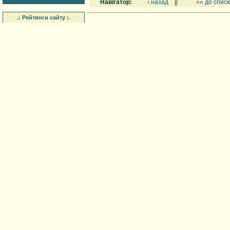
Навігатор:
‹ назад
||
«« до списк
.: Рейтинги сайту :.