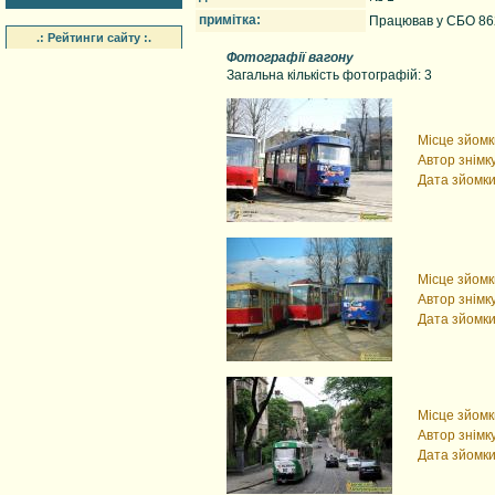
примітка:
Працював у СБО 8
.: Рейтинги сайту :.
Фотографії вагону
Загальна кількість фотографій: 3
Місце зйомк
Автор знімку
Дата зйомки
Місце зйомк
Автор знімку
Дата зйомки
Місце зйомк
Автор знімку
Дата зйомки