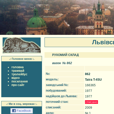
Львiвс
РУХОМИЙ СКЛАД
.: Головне меню :.
вагон № 862
головна
трамвай
№:
862
тролейбус
вiдео
модель:
Tatra T-4SU
посилання
про сайт
заводський №:
166365
побудований:
1977
надійшов до Львова:
1977
поточний стан:
списано
.: Ми в соц. мережах :.
списаний:
2009
депо:
№ 1